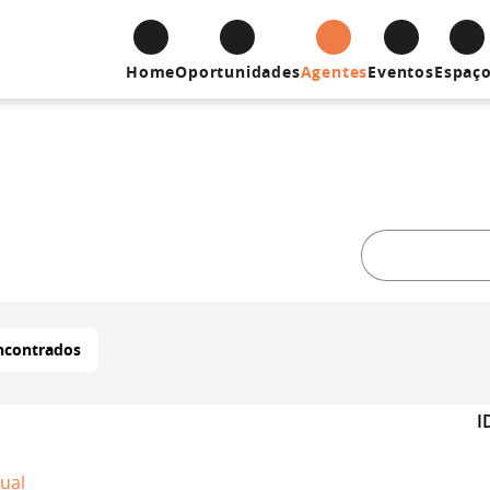
Home
Oportunidades
Agentes
Eventos
Espaç
ncontrados
I
dual