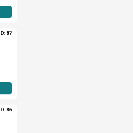
ID:
87
ID:
86