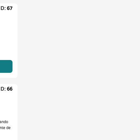
ID:
67
ID:
66
dando
nte de