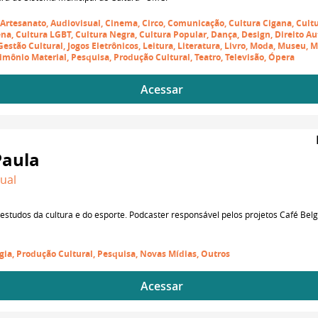
s, Artesanato, Audiovisual, Cinema, Circo, Comunicação, Cultura Cigana, Cult
ena, Cultura LGBT, Cultura Negra, Cultura Popular, Dança, Design, Direito Au
estão Cultural, Jogos Eletrônicos, Leitura, Literatura, Livro, Moda, Museu, M
imônio Material, Pesquisa, Produção Cultural, Teatro, Televisão, Ópera
Acessar
Paula
dual
 estudos da cultura e do esporte. Podcaster responsável pelos projetos Café Bel
ogia, Produção Cultural, Pesquisa, Novas Mídias, Outros
Acessar