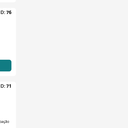
ID:
76
ID:
71
ipação