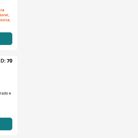
ura
toral,
úsica,
ID:
70
grado e