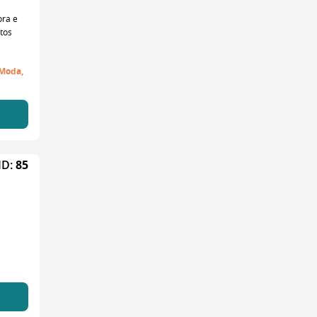
ora e
tos
 Moda,
ID:
85