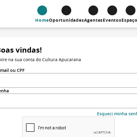
Home
Oportunidades
Agentes
Eventos
Espaç
oas vindas!
ntre na sua conta do Cultura Apucarana
-mail ou CPF
enha
Esqueci minha sen