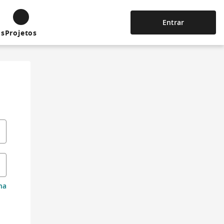
Entrar
os
Projetos
ha